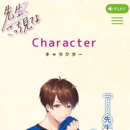
Skip
to
content
Top
Character
トップ
キャラクター
About
「せんみて」とは？
Character
キャラクター
Product
製品情報